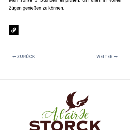
Man sollte 3 Stunden einplanen, um alles in vollen
Zügen genießen zu können.
L
i
n
k
ZURÜCK
WEITER