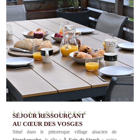
À L’AIR DE STORCK
SÉJOUR RESSOURÇANT
AU CŒUR DES VOSGES
Situé dans le pittoresque village alsacien de
Storckensohn
, le gîte
« À l’air de Storck »
puise