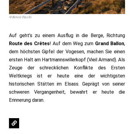
@Benoit Facchi
Auf geht’s zu einem Ausflug in die Berge, Richtung
Route des Crêtes
! Auf dem Weg zum
Grand Ballon
,
dem höchsten Gipfel der Vogesen, machen Sie einen
ersten Halt am Hartmannswillerkopf (Vieil Armand). Als
Zeuge der schrecklichen Konflikte des Ersten
Weltkriegs ist er heute eine der wichtigsten
historischen Stätten im Elsass. Geprägt von seiner
schweren Vergangenheit, bewahrt er heute die
Erinnerung daran.
L
i
n