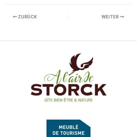
k
ZURÜCK
WEITER