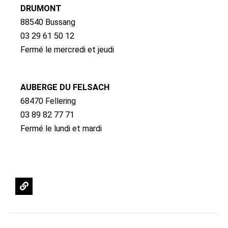
DRUMONT
88540 Bussang
03 29 61 50 12
Fermé le mercredi et jeudi
AUBERGE DU FELSACH
68470 Fellering
03 89 82 77 71
Fermé le lundi et mardi
L
i
n
k